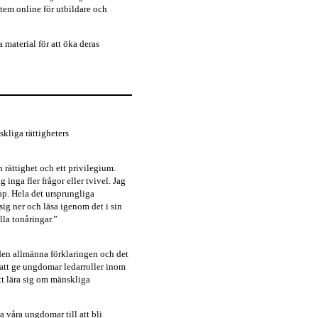
stem online för utbildare och
material för att öka deras
kliga rättigheters
 rättighet och ett privilegium.
 inga fler frågor eller tvivel. Jag
kap. Hela det ursprungliga
sig ner och läsa igenom det i sin
lla tonåringar.”
den allmänna förklaringen och det
att ge ungdomar ledarroller inom
tt lära sig om mänskliga
a våra ungdomar till att bli