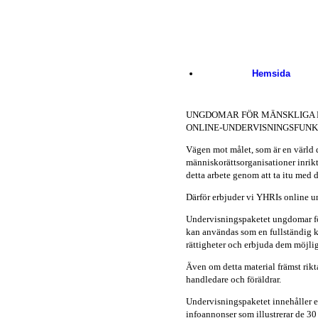
Skip to main content
Hemsida
UNGDOMAR FÖR MÄNSKLIGA 
ONLINE-UNDERVISNINGSFUN
Vägen mot målet, som är en värld
människorättsorganisationer inrikt
detta arbete genom att ta itu med 
Därför erbjuder vi YHRIs online un
Undervisningspaketet ungdomar för
kan användas som en fullständig k
rättigheter och erbjuda dem möjlig
Även om detta material främst rikta
handledare och föräldrar.
Undervisningspaketet innehåller 
infoannonser som illustrerar de 3