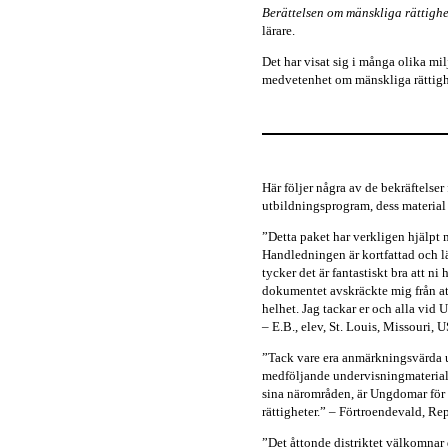
Berättelsen om mänskliga rättighe
lärare.
Det har visat sig i många olika mi
medvetenhet om mänskliga rättighe
Här följer några av de bekräftels
utbildningsprogram, dess material
”Detta paket har verkligen hjälpt 
Handledningen är kortfattad och lätt
tycker det är fantastiskt bra att n
dokumentet avskräckte mig från att 
helhet. Jag tackar er och alla vid U
– E.B., elev, St. Louis, Missouri, 
”Tack vare era anmärkningsvärda u
medföljande undervisningmateriale
sina närområden, är Ungdomar för m
rättigheter.” – Förtroendevald, Re
”Det åttonde distriktet välkomnar d