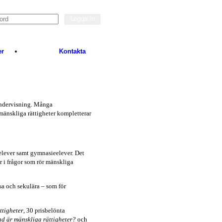
er
Kontakta
undervisning. Många
 mänskliga rättigheter kompletterar
elever samt gymnasieelever. Det
 i frågor som rör mänskliga
ösa och sekulära – som för
ttigheter
, 30 prisbelönta
ad är mänskliga rättigheter?
och