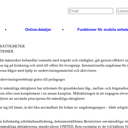
Logga in
Online-detaljer
Funktioner för mobila enhet
RÄTTIGHETER
KTIONER
 där människor behandlar varandra med respekt och värdighet, går genom effektiv 
ar sig på forskning och stöd till offren för övergrepp. Internationella ungdomar för
dessa frågor med hjälp av undervisningsmaterial och aktiviteter.
dervisningswebbsajt gratis till pedagoger.
 mänskliga rättigheter har utformats för grundskolans låg-, mellan- och högstadie
urs eller som komplement i en annan kursplan. Målsättningen är att engagera elever
heter att använda principerna för mänskliga rättigheter.
r sig till lärare, är det lika användbart för ledare av ungdomsgrupper – både religi
en fullständig utbildarhandledning, dokumentärfilmen
Berättelsen om mänskliga rä
0 mänskliga rättigheterna, musikvideon UNITED, flera exemplar av de två häftena
V