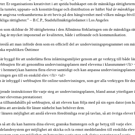
eter. Er organisations kreativitet i att sprida budskapet om de mänskliga rättighet
a turnéer, uppsats- och konsttävlingar och distribution av häftet
Vad är mänskliga
 De angivna verksamheterna är ett bevis på den hängivenhet med vilken många frivilli
liga rättigheter.” – B.C.P., Stadsfullmäktigeledamot i Los Angeles
n som skildrar de 30 rättigheterna i den Allmänna förklaringen om de mänskliga rät
. Jag är mycket imponerad av kvaliteten, både i utförande och kommunikation.
föreslå att man införde dem som en officiell del av undervisningsprogrammet om mäns
ska republiken Östtimor