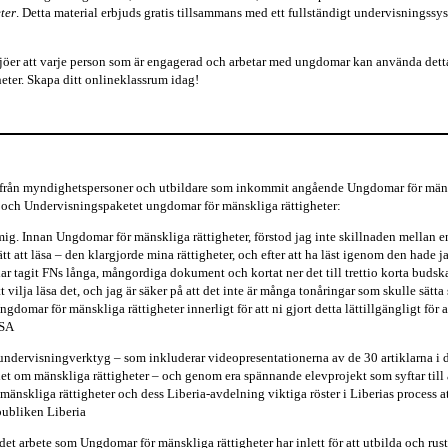
ter
. Detta material erbjuds gratis tillsammans med ett fullständigt undervisningssy
ljöer att varje person som är engagerad och arbetar med ungdomar kan använda detta 
ter. Skapa ditt onlineklassrum idag!
er från myndighetspersoner och utbildare som inkommit angående Ungdomar för mäns
 och Undervisningspaketet ungdomar för mänskliga rättigheter:
mig. Innan Ungdomar för mänskliga rättigheter, förstod jag inte skillnaden mellan en
 att läsa – den klargjorde mina rättigheter, och efter att ha läst igenom den hade jag
i har tagit FNs långa, mångordiga dokument och kortat ner det till trettio korta buds
vilja läsa det, och jag är säker på att det inte är många tonåringar som skulle sätta 
ngdomar för mänskliga rättigheter innerligt för att ni gjort detta lättillgängligt för a
USA
ndervisningverktyg – som inkluderar videopresentationerna av de 30 artiklarna i 
t om mänskliga rättigheter – och genom era spännande elevprojekt som syftar till 
änskliga rättigheter och dess Liberia-avdelning viktiga röster i Liberias process a
publiken Liberia
et arbete som Ungdomar för mänskliga rättigheter har inlett för att utbilda och rust