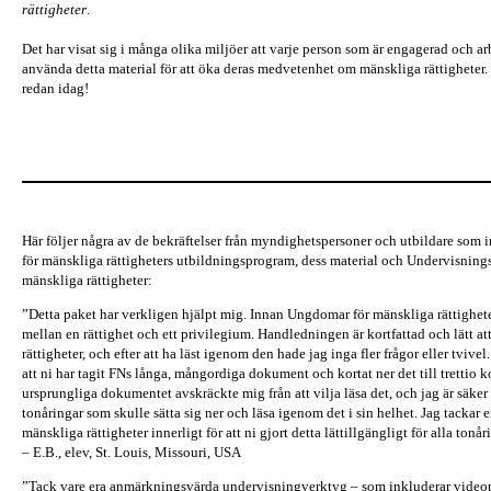
rättigheter
.
Det har visat sig i många olika miljöer att varje person som är engagerad och 
använda detta material för att öka deras medvetenhet om mänskliga rättigheter
redan idag!
Här följer några av de bekräftelser från myndighetspersoner och utbildare s
för mänskliga rättigheters utbildningsprogram, dess material och Undervisnin
mänskliga rättigheter:
”Detta paket har verkligen hjälpt mig. Innan Ungdomar för mänskliga rättigheter
mellan en rättighet och ett privilegium. Handledningen är kortfattad och lätt at
rättigheter, och efter att ha läst igenom den hade jag inga fler frågor eller tvivel.
att ni har tagit FNs långa, mångordiga dokument och kortat ner det till trettio 
ursprungliga dokumentet avskräckte mig från att vilja läsa det, och jag är säker 
tonåringar som skulle sätta sig ner och läsa igenom det i sin helhet. Jag tackar
mänskliga rättigheter innerligt för att ni gjort detta lättillgängligt för alla tonår
– E.B., elev, St. Louis, Missouri, USA
”Tack vare era anmärkningsvärda undervisningverktyg – som inkluderar videop