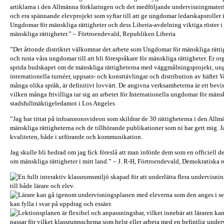
artiklarna i den Allmänna förklaringen och det medföljande undervisningmateri
och era spännande elevprojekt som syftar till att ge ungdomar ledarskapsroller
Ungdomar för mänskliga rättigheter och dess Liberia-avdelning viktiga röster i 
mänskliga rättigheter.” – Förtroendevald, Republiken Liberia
”Det åttonde distriktet välkomnar det arbete som Ungdomar för mänskliga rättighe
och rusta våra ungdomar till att bli förespråkare för mänskliga rättigheter. Er org
sprida budskapet om de mänskliga rättigheterna med väggmålningsprojekt, un
internationella turnéer, uppsats- och konsttävlingar och distribution av häftet
V
många olika språk, är definitivt lovvärt. De angivna verksamheterna är ett bev
vilken många frivilliga tar sig an arbetet för Internationella ungdomar för mänsk
stadsfullmäktigeledamot i Los Angeles
”Jag har tittat på infoannonsvideon som skildrar de 30 rättigheterna i den All
mänskliga rättigheterna och de tillhörande publikationer som ni har gett mig.
kvaliteten, både i utförande och kommunikation.
Jag skulle bli hedrad om jag fick föreslå att man införde dem som en officiell
om mänskliga rättigheter i mitt land.” – J. R-H, Förtroendevald, Demokratiska 